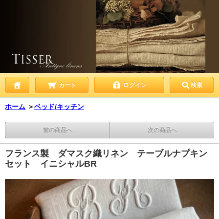
カート
ログイン
検索
ホーム
＞
ベッド/キッチン
前の商品へ
次の商品へ
フランス製 ダマスク織リネン テーブルナプキン
セット イニシャルBR