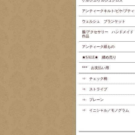
ケルシュ/ケルシュクロス
アンティークキルト/ピケ/ブティ
ウェルシュ ブランケット
服/アクセサリー ハンドメイド
作品
アンティーク紙もの
★SALE★ 纏め売り
*** お支払い用
⇒ チェック柄
⇒ ストライプ
⇒ プレーン
⇒ イニシャル／モノグラム