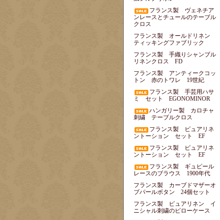
フランス製 ヴェネチア
ンレースとチュールのテーブル
クロス
フランス製 オールドリネン
ティッキングファブリック
フランス製 手織りシャンブル
リネンクロス FD
フランス製 アンティークコッ
トン 赤のトワレ 19世紀
フランス製 手芸用ハサ
ミ セット EGONOMINOR
ハンガリー製 カロチャ
刺繍 テーブルクロス
フランス製 ピュアリネ
ントーション セット EF
フランス製 ピュアリネ
ントーション セット EF
フランス製 ギュピール
レースのブラウス 1900年代
フランス製 カーブドマザーオ
ブパールボタン 24個セット
フランス製 ピュアリネン イ
ニシャル刺繍のピローケース