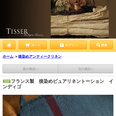
カート
ログイン
検索
ホーム
＞
後染めアンティークリネン
前の商品へ
次の商品へ
フランス製 後染めピュアリネントーション イ
ンディゴ