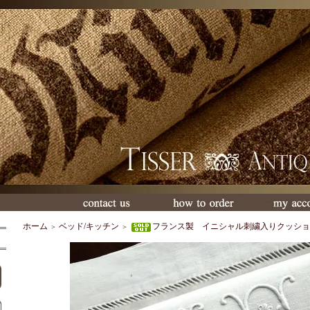
ホーム
ベッド/キッチン
フランス製 イニシャル刺繍入りクッショ
＞
＞