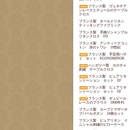
フランス製 ヴェネチア
ンレースとチュールのテーブル
クロス
フランス製 オールドリネン
ティッキングファブリック
フランス製 手織りシャンブル
リネンクロス FD
フランス製 アンティークコッ
トン 赤のトワレ 19世紀
フランス製 手芸用ハサ
ミ セット EGONOMINOR
ハンガリー製 カロチャ
刺繍 テーブルクロス
フランス製 ピュアリネ
ントーション セット EF
フランス製 ピュアリネ
ントーション セット EF
フランス製 ギュピール
レースのブラウス 1900年代
フランス製 カーブドマザーオ
ブパールボタン 24個セット
フランス製 ピュアリネン イ
ニシャル刺繍のピローケース