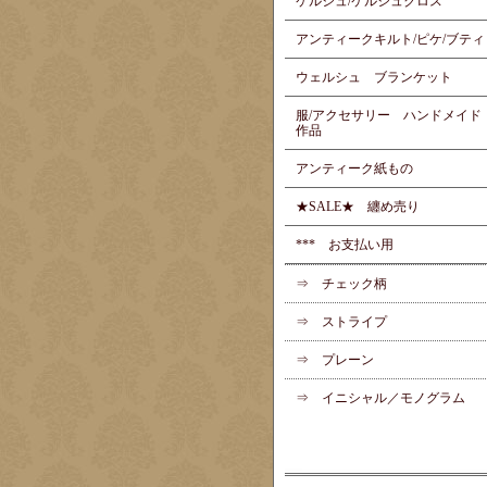
ケルシュ/ケルシュクロス
アンティークキルト/ピケ/ブティ
ウェルシュ ブランケット
服/アクセサリー ハンドメイド
作品
アンティーク紙もの
★SALE★ 纏め売り
*** お支払い用
⇒ チェック柄
⇒ ストライプ
⇒ プレーン
⇒ イニシャル／モノグラム