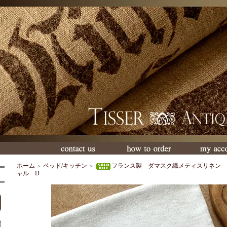
ホーム
ベッド/キッチン
フランス製 ダマスク織メティスリネン 
＞
＞
ャル D