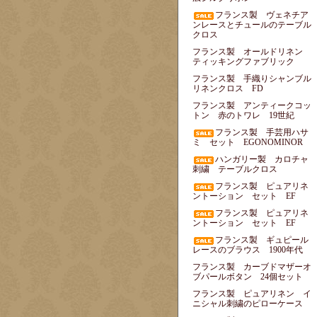
フランス製 ヴェネチア
ンレースとチュールのテーブル
クロス
フランス製 オールドリネン
ティッキングファブリック
フランス製 手織りシャンブル
リネンクロス FD
フランス製 アンティークコッ
トン 赤のトワレ 19世紀
フランス製 手芸用ハサ
ミ セット EGONOMINOR
ハンガリー製 カロチャ
刺繍 テーブルクロス
フランス製 ピュアリネ
ントーション セット EF
フランス製 ピュアリネ
ントーション セット EF
フランス製 ギュピール
レースのブラウス 1900年代
フランス製 カーブドマザーオ
ブパールボタン 24個セット
フランス製 ピュアリネン イ
ニシャル刺繍のピローケース