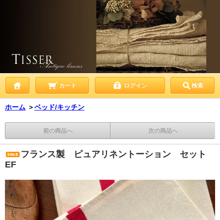
カート
ログイン
検索
ホーム
＞
ベッド/キッチン
前の商品へ
次の商品へ
フランス製 ピュアリネントーション セット
EF