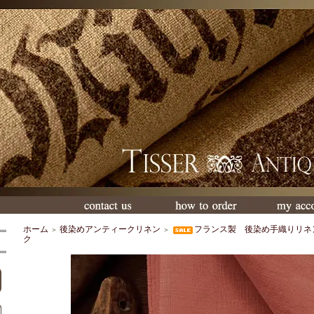
ホーム
後染めアンティークリネン
フランス製 後染め手織りリネ
＞
＞
ク