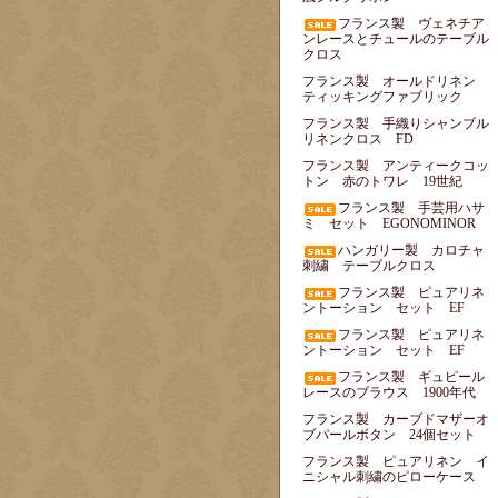
フランス製 ヴェネチア
ンレースとチュールのテーブル
クロス
フランス製 オールドリネン
ティッキングファブリック
フランス製 手織りシャンブル
リネンクロス FD
フランス製 アンティークコッ
トン 赤のトワレ 19世紀
フランス製 手芸用ハサ
ミ セット EGONOMINOR
ハンガリー製 カロチャ
刺繍 テーブルクロス
フランス製 ピュアリネ
ントーション セット EF
フランス製 ピュアリネ
ントーション セット EF
フランス製 ギュピール
レースのブラウス 1900年代
フランス製 カーブドマザーオ
ブパールボタン 24個セット
フランス製 ピュアリネン イ
ニシャル刺繍のピローケース