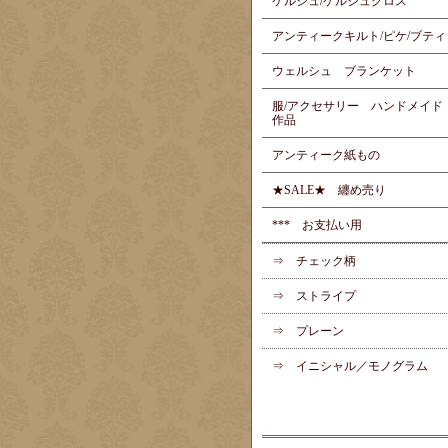
ケルシュ/ケルシュクロス
アンティークキルト/ピケ/ブティ
ウェルシュ ブランケット
服/アクセサリー ハンドメイド
作品
アンティーク紙もの
★SALE★ 纏め売り
*** お支払い用
⇒ チェック柄
⇒ ストライプ
⇒ プレーン
⇒ イニシャル／モノグラム