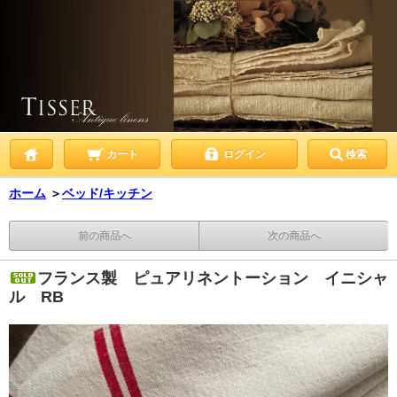
カート
ログイン
検索
ホーム
＞
ベッド/キッチン
前の商品へ
次の商品へ
フランス製 ピュアリネントーション イニシャ
ル RB